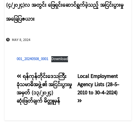
(၄/၂၀၂၄)လ အတွင်း ဖြေရှင်းဆောင်ရွက်ခဲ့သည့် အငြင်းပွားမှု
အခြေပြဇယား
MAY 8, 2024
001_20240508_0001
Download
စာမူ
ရန်ကုန်တိုင်းဒေသကြီး
Local Employment
ခုံသမာဓိအဖွဲ့၏ အငြင်းပွားမှု
Agency Lists (28-5-
လမ်းကြောင်း
အမှတ် (၁၃/၂၀၂၄)
2010 to 30-4-2024)
ပြ
ဆုံးဖြတ်ချက် မိတ္တူမှန်