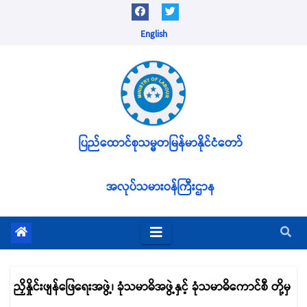
Skip
to
English
content
ပြည်ထောင်စုသမ္မတမြန်မာနိုင်ငံတော်
အလုပ်သမားဝန်ကြီးဌာန
ညှိနှိုင်းဖျန်ဖြေရေးအဖွဲ့၊ ခုံသမာဓိအဖွဲ့နှင့် ခုံသမာဓိကောင်စီ တို့မှ