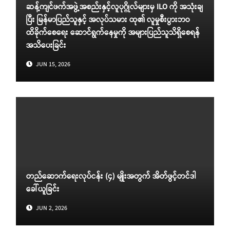
ဆန့်ကျင်ဖက်အဖွဲ့အစည်းနှင့်လူပုဂ္ဂိုလ်များမှ ILO ကို အသုံးချ
ပြီး မြန်မာပြည်သူနှင့် အလုပ်သမား ထု၏ လူမှုစီးပွားဘဝ
ထိခိုက်စေရေး ဆောင်ရွက်နေမှုကို အများပြည်သူသိရှိစေရန်
အသိပေးခြင်း
JUN 15, 2026
တည်ဆောက်ရေးလုပ်ငန်း (၄) မျိုးအတွက် အိတ်ဖွင့်တင်ဒါ
ခေါ်ယူခြင်း
JUN 2, 2026