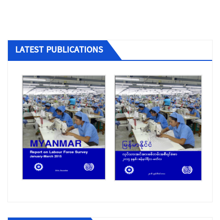
LATEST PUBLICATIONS
ပြည်တွင်းအလုပ်အကိုင်ရှာဖွေရေးလိုင်စင်ရ
ကုမ္ပဏီများ
ပြည်ပအလုပ်အကိုင် အကျိုးဆောင် လိုင်စင်ရ
အေဂျင်စီများ
ခုံသမာဓိကောင်စီမှ ဆုံးဖြတ်ခဲ့သည့် အငြင်းပွား
မှုများ
ရွှေ့ပြောင်းအလုပ်သမားဆိုင်ရာ ကိစ္စရပ်များ
ခုံသမာဓိ အဖွဲ့များ၏ ဆုံးဖြတ်ချက်များ