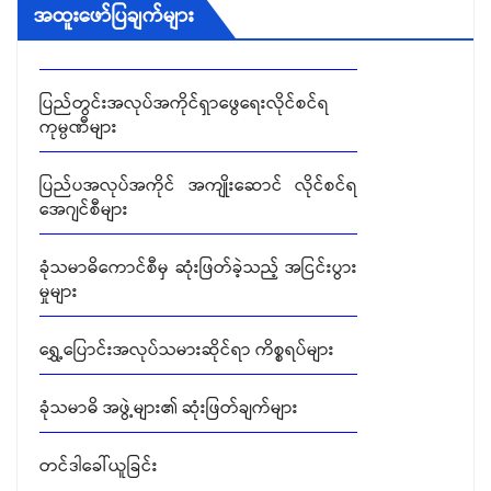
အထူးဖော်ပြချက်များ
တင်ဒါခေါ်ယူခြင်း
ပြည်တွင်းအလုပ်အကိုင်ရှာဖွေရေးလိုင်စင်ရ
ကုမ္ပဏီများ
ပြည်ပအလုပ်အကိုင် အကျိုးဆောင် လိုင်စင်ရ
အေဂျင်စီများ
ခုံသမာဓိကောင်စီမှ ဆုံးဖြတ်ခဲ့သည့် အငြင်းပွား
မှုများ
ရွှေ့ပြောင်းအလုပ်သမားဆိုင်ရာ ကိစ္စရပ်များ
ခုံသမာဓိ အဖွဲ့များ၏ ဆုံးဖြတ်ချက်များ
တင်ဒါခေါ်ယူခြင်း