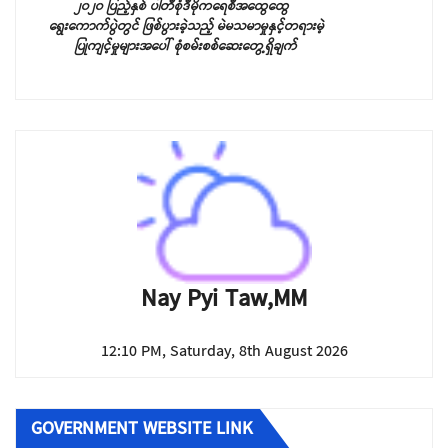
၂၀၂၀ ပြည့်နှစ် ပါတီစုံဒီမိုကရေစီအထွေထွေ
ရွေးကောက်ပွဲတွင် ဖြစ်ပွားခဲ့သည့်
မဲမသမာမှုနှင့်တရားမဲ့
ပြုကျင့်မှုများအပေါ် စုံစမ်းစစ်ဆေးတွေ့ရှိချက်
Nay Pyi Taw,MM
12:10 PM, Saturday, 8th August 2026
GOVERNMENT WEBSITE LINK