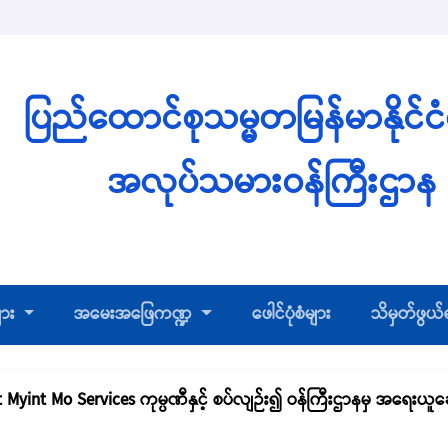
ပြည်ထောင်စုသမ္မတမြန်မာနိုင်င
အလုပ်သမားဝန်ကြီးဌာန
ျား
အမေးအဖြေကဏ္ဍ
ဖေါင်ပုံစံများ
သိမှတ်ဖွယ
Myint Mo Services ကုမ္ပဏီနှင့် စပ်လျဉ်း၍ ဝန်ကြီးဌာနမှ အရေးယူ