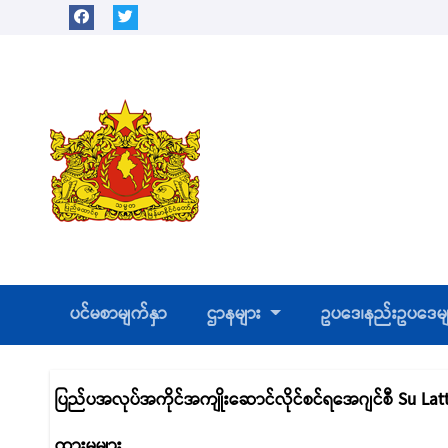
Skip
to
content
ပင်မစာမျက်နှာ
ဌာနများ
ဥပဒေ၊နည်းဥပဒေမ
ပြည်ပအလုပ်အကိုင်အကျိုးဆောင်လိုင်စင်ရအေဂျင်စီ Su Latt 
ထားမှုများ