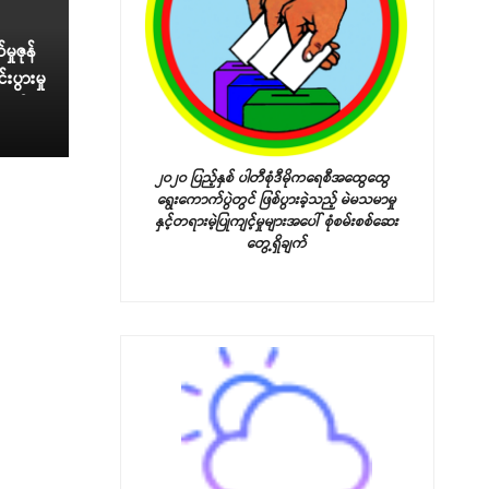
ှုဇုန်
ပွားမှု
ြချက်
၂၀၂၀ ပြည့်နှစ် ပါတီစုံဒီမိုကရေစီအထွေထွေ
ရွေးကောက်ပွဲတွင် ဖြစ်ပွားခဲ့သည့်
မဲမသမာမှု
နှင့်တရားမဲ့ပြုကျင့်မှုများအပေါ် စုံစမ်းစစ်ဆေး
တွေ့ရှိချက်