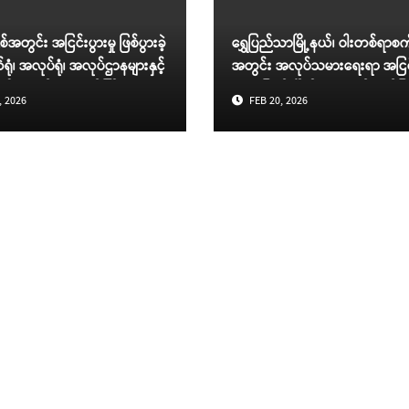
စ်အတွင်း အငြင်းပွားမှု ဖြစ်ပွားခဲ့
ရွှေပြည်သာမြို့နယ်၊ ဝါးတစ်ရာစက်မ
ုံ၊ အလုပ်ရုံ၊ အလုပ်ဌာနများနှင့်
အတွင်း အလုပ်သမားရေးရာ အငြင်း
၍ အလုပ်သမားဝန်ကြီးဌာနက
များဖြေရှင်းပြီးစီးမှု သတင်းဖော်ပ
, 2026
FEB 20, 2026
်ခဲ့မှုအခြေအနေရှင်းလင်း
်း