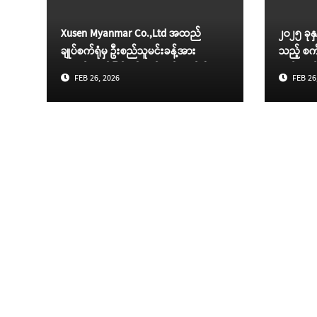
Xusen Myanmar Co.,Ltd အထည်
၂၀၂၅ ခုနှ
ချုပ်စက်ရုံမှ ဦးစည်သူမင်းခန့်အား
သည့် စက်ရ
အလုပ်ထုတ်ခြင်းကိစ္စနှင့်ပတ်သက်၍
ပတ်သက်
FEB 26, 2026
FEB 26
ဆောင်ရွက်ထားရှိမှုအခြေအနေများ
ဆောင်ရွက
ရှင်းလင်းတင်ပြခြင်း
တင်ပြခြင