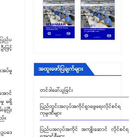
ပြည်ပအလုပ်အကိုင် အကျိုးဆောင် လိုင်စင်ရ
အေဂျင်စီများ
ခုံသမာဓိကောင်စီမှ ဆုံးဖြတ်ခဲ့သည့် အငြင်းပွား
မှုများ
 ပြည်ပ
ရွှေ့ပြောင်းအလုပ်သမားဆိုင်ရာ ကိစ္စရပ်များ
ဦးဖြင့်
ခုံသမာဓိ အဖွဲ့များ၏ ဆုံးဖြတ်ချက်များ
အထူးဖော်ပြချက်များ
အပ်မှု
တင်ဒါခေါ်ယူခြင်း
်အောင်
ပြည်တွင်းအလုပ်အကိုင်ရှာဖွေရေးလိုင်စင်ရ
ကုမ္ပဏီများ
ု မရှိ
ဲ့ပြီး
ပြည်ပအလုပ်အကိုင် အကျိုးဆောင် လိုင်စင်ရ
ည်။
အေဂျင်စီများ
ရာဥပဒေ