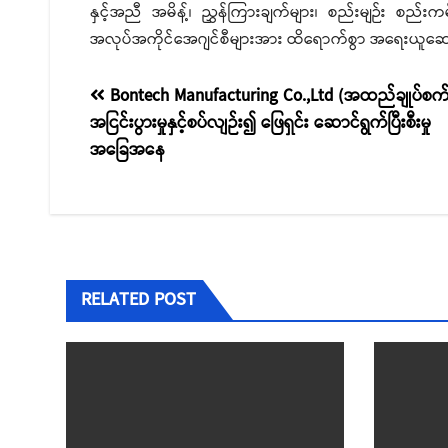
နှင့်အညီ အမိန့်၊ ညွှန်ကြားချက်များ၊ စည်းမျဉ်း စည်းက
အလုပ်အကိုင်အေဂျင်စီများအား ထိရောက်စွာ အရေးယူဆော
စာမူ
Bontech Manufacturing Co.,Ltd (အထည်ချုပ်စက်ရ
အငြင်းပွားမှုနှင့်စပ်လျဉ်း၍ ဖြေရှင်း ဆောင်ရွက်ပြီးစီးမှု
လမ်းကြောင်း
အခြေအနေ
ပြ
RELATED POST