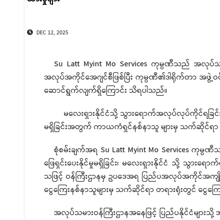
DEC 12, 2025
Su Latt Myint Mo Services ကုမ္ပဏီသည် အလုပ်သမ
အလုပ်အကိုင်အေဂျင်စီဖြစ်ပြီး ကုမ္ပဏီ၏ဒါရိုက်တာ အဖွဲ့ဝင်မ
ဆောင်ရွက်လျက်ရှိကြောင်း သိရပါသည်။
မလေးရှားနိုင်ငံသို့ သွားရောက်အလုပ်လုပ်ကိုင်ရခြင်
မရှိခြင်းအတွက် ကာယကံရှင်နစ်နာသူ များမှ သက်ဆိုင်ရာ 
စုံစမ်းချက်အရ Su Latt Myint Mo Services ကုမ္ပဏီသ
ဖြေရှင်းပေးနိုင်မှုမရှိခြင်း၊ မလေးရှားနိုင်ငံ သို့ သွ
သဖြင့် ဝန်ကြီးဌာနမှ ဥပဒေအရ ပြည်ပအလုပ်အကိုင်အကျိုးဆ
ငွေကြေးနစ်နာသူများမှ သက်ဆိုင်ရာ တရားရုံးတွင် ငွေကြေ
အလုပ်သမားဝန်ကြီးဌာနအနေဖြင့် ပြည်ပနိုင်ငံများသို