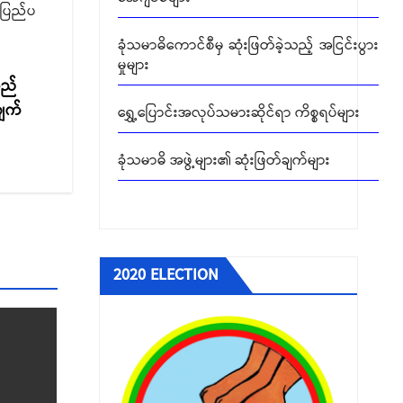
ခုံသမာဓိကောင်စီမှ ဆုံးဖြတ်ခဲ့သည့် အငြင်းပွား
 ပြည်ပ
မှုများ
ရွှေ့ပြောင်းအလုပ်သမားဆိုင်ရာ ကိစ္စရပ်များ
ထည်
ချက်
ခုံသမာဓိ အဖွဲ့များ၏ ဆုံးဖြတ်ချက်များ
တင်ဒါခေါ်ယူခြင်း
2020 ELECTION