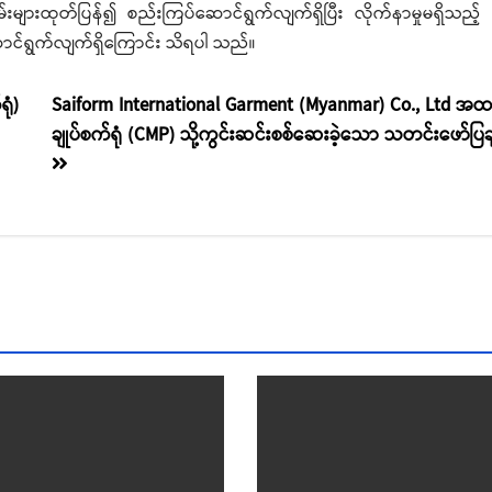
မ်းများထုတ်ပြန်၍ စည်းကြပ်ဆောင်ရွက်လျက်ရှိပြီး လိုက်နာမှုမရှိသည့်
င်ရွက်လျက်ရှိကြောင်း သိရပါ သည်။
ုံ)
Saiform International Garment (Myanmar) Co., Ltd အ
ချုပ်စက်ရုံ (CMP) သို့ကွင်းဆင်းစစ်ဆေးခဲ့သော သတင်းဖော်ပြ