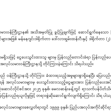
ားဝန်ကြီးဌာန၏ အသိအမှတ်ပြု ခွင့်ပြုချက်ဖြင့် ဆောင်ရွက်နေသော
ျားအဖြစ် မန်နေဂျင်းဒါရိုက်တာ ဒေါ်လားရှမ်းထန်းငီးနှင့် ဒါရိုက်တာ (၂) 
းမရှိသဖြင့် ငွေပေးသွင်းထားသူ များမှ ပြန်လည်တောင်းခံရာ ပြန်လည်ပေး
အလုပ်သမားဝန်ကြီးဌာနသို့ တိုင်ကြားခဲ့ကြောင်း သိရပါသည်။
ည် ဝန်ကြီးဌာနသို့ တိုင်ကြား ခံထားရသည့်အမှုများစွာရှိနေပြီး ပြေလည
ားရောက်ရန် အလုပ်သမားများမှ ပေးသွင်းထားသည့်ငွေများအား ပြန်လည်ပေးအပ်မှ
ောင်လိုင်စင်အား ၂၀၂၅ ခုနှစ်၊ မေလဆန်းခန့်တွင် ရာသက်ပန်ပိတ်သိမ်းခ
းပြန်လည်ရယူလိုမှုဖြင့် တရားစွဲဆိုဆောင်ရွက်လျက်ရှိကြောင်း သိရ ပါသ
့ အလုပ်သမားများစေလွှတ်ရာတွင် ၁၉၉၉ ခုနှစ်၊ ပြည်ပအလုပ်အကိုင်ဆိုင်