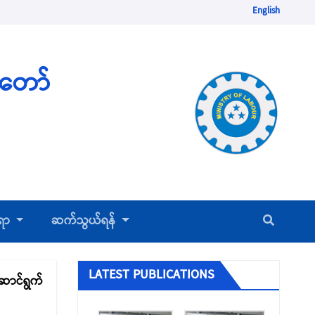
English
ံတော်
်ရာ
ဆက်သွယ်ရန်
ပြည်တွင်းအလုပ်အကိုင်ရှာဖွေရေးလိုင်စင်ရ
LATEST PUBLICATIONS
ကုမ္ပဏီများ
ဆောင်ရွက်