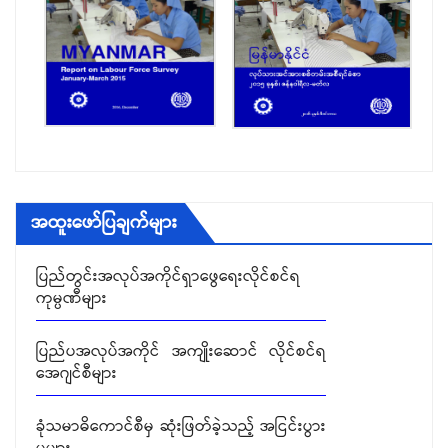
မှုများ
ရွှေ့ပြောင်းအလုပ်သမားဆိုင်ရာ ကိစ္စရပ်များ
ခုံသမာဓိ အဖွဲ့များ၏ ဆုံးဖြတ်ချက်များ
တင်ဒါခေါ်ယူခြင်း
အထူးဖော်ပြချက်များ
ပြည်တွင်းအလုပ်အကိုင်ရှာဖွေရေးလိုင်စင်ရ
ကုမ္ပဏီများ
ပြည်ပအလုပ်အကိုင် အကျိုးဆောင် လိုင်စင်ရ
အေဂျင်စီများ
ခုံသမာဓိကောင်စီမှ ဆုံးဖြတ်ခဲ့သည့် အငြင်းပွား
မှုများ
ရွှေ့ပြောင်းအလုပ်သမားဆိုင်ရာ ကိစ္စရပ်များ