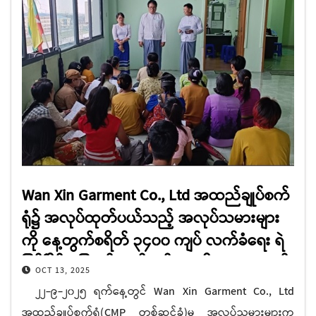
Wan Xin Garment Co., Ltd အထည်ချုပ်စက်
ရုံ၌ အလုပ်ထုတ်ပယ်သည့် အလုပ်သမားများ
ကို နေ့တွက်စရိတ် ၃၄၀၀ ကျပ် လက်ခံရေး ရဲ
ဖြင့်ခြိမ်းခြောက်လက်မှတ်ရေးထိုးစေမှု သတင်း
OCT 13, 2025
ထုတ်ပြန်ချက်
၂၂-၉-၂၀၂၅ ရက်နေ့တွင် Wan Xin Garment Co., Ltd
အထည်ချုပ်စက်ရုံ(CMP တစ်ဆင့်ခံ)မှ အလုပ်သမားများက