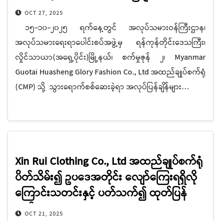
OCT 27, 2025
၁၅-၁၀-၂၀၂၅ ရက်နေ့တွင် အလုပ်သမားဝန်ကြီးဌာန၊
အလုပ်သမားရေးရာပေါင်းစပ်အဖွဲ့မှ ရန်ကုန်တိုင်းဒေသကြီး၊
လှိုင်သာယာ(အရှေ့ပိုင်း)မြို့နယ်၊ စက်မှုဇုန် ၂၊ Myanmar
Guotai Huasheng Glory Fashion Co., Ltd အထည်ချုပ်စက်ရုံ
(CMP) သို့ သွားရောက်စစ်ဆေးခဲ့ရာ အလုပ်ပြန်ချိန်များ…
Xin Rui Clothing Co., Ltd အထည်ချုပ်စက်ရုံ
ပိတ်သိမ်း၍ ဥပဒေအတိုင်း လျော်ကြေးရရှိလို
ကြောင်းသတင်းနှင့် ပတ်သက်၍ ထုတ်ပြန်
ချက်
OCT 21, 2025