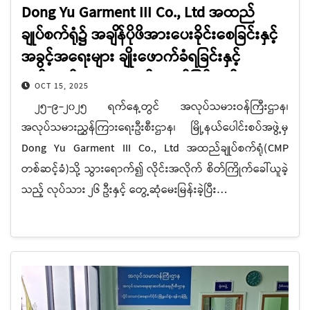
Dong Yu Garment III Co., Ltd အထည်
ချုပ်စက်ရုံ၌ အချိန်ပိုဖိအားပေးခိုင်းစေခြင်းနှင့်
အခွင့်အရေးများ ချိုးဖောက်ခံရခြင်းနှင့်
ပတ်သက်သော သတင်းထုတ်ပြန်ချက်
OCT 15, 2025
၂၅-၉-၂၀၂၅ ရက်နေ့တွင် အလုပ်သမားဝန်ကြီးဌာန၊
အလုပ်သမားညွှန်ကြားရေးဦးစီးဌာန၊ မြို့နယ်ပေါင်းစပ်အဖွဲ့မှ
Dong Yu Garment III Co., Ltd အထည်ချုပ်စက်ရုံ(CMP
တစ်ဆင့်ခံ)သို့ သွားရောက်၍ လိုင်းအလိုက် စိတ်ကြိုက်ခေါ်ယူခဲ့
သည့် လုပ်သား ၂၆ ဦးနှင့် တွေ့ဆုံမေးမြန်းခဲ့ပြီး…