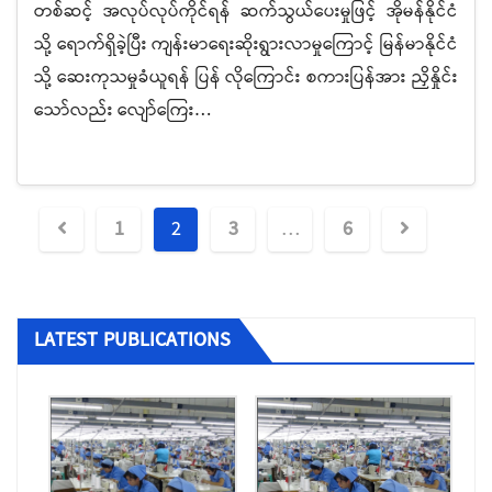
တစ်ဆင့် အလုပ်လုပ်ကိုင်ရန် ဆက်သွယ်ပေးမှုဖြင့် အိုမန်နိုင်ငံ
သို့ ရောက်ရှိခဲ့ပြီး ကျန်းမာရေးဆိုးရွားလာမှုကြောင့် မြန်မာနိုင်ငံ
သို့ ဆေးကုသမှုခံယူရန် ပြန် လိုကြောင်း စကားပြန်အား ညှိနှိုင်း
သော်လည်း လျော်ကြေး…
စာမူ
1
2
3
…
6
လမ်းကြောင်း
ပြ
ပြည်တွင်းအလုပ်အကိုင်ရှာဖွေရေးလိုင်စင်ရ
ကုမ္ပဏီများ
LATEST PUBLICATIONS
ပြည်ပအလုပ်အကိုင် အကျိုးဆောင် လိုင်စင်ရ
အေဂျင်စီများ
ခုံသမာဓိကောင်စီမှ ဆုံးဖြတ်ခဲ့သည့် အငြင်းပွား