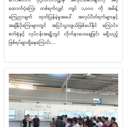
ကော်မတီက ပုဂ္ဂလိကကဏ္ဍမှ အလုပ်သမားများကို အပို
ထောက်ပံ့ကြေး တစ်ရက်လျှင် ကျပ် ၁,၀၀၀ ကို အမိန့်
ကြေညာချက် ထုတ်ပြန်ခဲ့မှုအပေါ် အလုပ်ပိတ်ရက်များနှင့်
အချိန်ပိုကြေးများတွင် အငြင်းပွားဖွယ်ဖြစ်ပေါ်နိုင် ကြောင်း၊
စက်ရုံနှင့် လုပ်ငန်းအချို့တွင် လိုက်နာပေးချေခြင်း မရှိသည့်
ဖြစ်ရပ်များရှိနေကြောင်း…