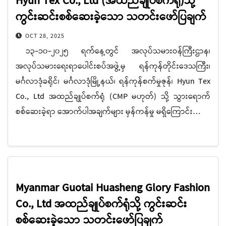
Hyun Tex Co., Ltd (အထည်ချုပ်စက်ရုံ)သို့
ကွင်းဆင်းစစ်ဆေးခဲ့သော သတင်းဖော်ပြချက်
OCT 28, 2025
၁၃-၁၀-၂၀၂၅ ရက်နေ့တွင် အလုပ်သမားဝန်ကြီးဌာန၊
အလုပ်သမားရေးရာပေါင်းစပ်အဖွဲ့မှ ရန်ကုန်တိုင်းဒေသကြီး၊
မင်္ဂလာဒုံခရိုင်၊ မင်္ဂလာဒုံမြို့နယ်၊ ရန်ကုန်စက်မှုဇုန်၊ Hyun Tex
Co., Ltd အထည်ချုပ်စက်ရုံ (CMP မဟုတ်) သို့ သွားရောက်
စစ်ဆေးခဲ့ရာ အောက်ပါအချက်များ မှန်ကန်မှု မရှိကြောင်း…
Myanmar Guotai Huasheng Glory Fashion
Co., Ltd အထည်ချုပ်စက်ရုံသို့ ကွင်းဆင်း
စစ်ဆေးခဲ့သော သတင်းဖော်ပြချက်