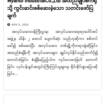
Myanto IndustrialCo.,Ltd အထည်ချုပ်စက်ရုံ
သို့ ကွင်းဆင်းစစ်ဆေးခဲ့သော သတင်းဖော်ပြ
ချက်
NOV 5, 2025
အလုပ်သမားဝန်ကြီးဌာန၊ အလုပ်သမားရေးရာပေါင်းစပ်
အဖွဲ့မှ သိန်း ၂ ထောင် ပျောက်ဆုံး သည်ဟုဆိုကာ စစ်တပ်
ခေါ်၍ စစ်ဆေးပြီး အလုပ်သမား တစ်ချို့ကိုတရားစွဲဆိုခြင်း၊
အထည်စံချိန်ကို အလုပ်သမားများ ချုပ်လုပ်နိုင်သည်ထက်ပို၍
တောင်းခံခြင်း၊ စံချိန်မပြည့်ပါက လုပ်ခလစာဖြတ် တောက်
ခြင်း၊ လုပ်ငန်းခွင်အတွင်းကြီးကြပ်သူများမှ ရိုင်းစိုင်းစွာပြောဆို
ခြင်း၊…