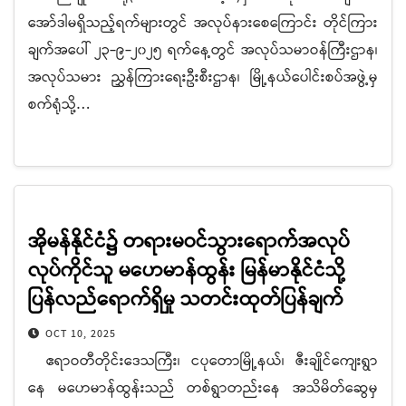
အော်ဒါမရှိသည့်ရက်များတွင် အလုပ်နားစေကြောင်း တိုင်ကြား
ချက်အပေါ် ၂၃-၉-၂၀၂၅ ရက်နေ့တွင် အလုပ်သမာဝန်ကြီးဌာန၊
အလုပ်သမား ညွှန်ကြားရေးဦးစီးဌာန၊ မြို့နယ်ပေါင်းစပ်အဖွဲ့မှ
စက်ရုံသို့…
အိုမန်နိုင်ငံ၌ တရားမဝင်သွားရောက်အလုပ်
လုပ်ကိုင်သူ မဟေမာန်ထွန်း မြန်မာနိုင်ငံသို့
ပြန်လည်ရောက်ရှိမှု သတင်းထုတ်ပြန်ချက်
OCT 10, 2025
ဧရာဝတီတိုင်းဒေသကြီး၊ ငပုတောမြို့နယ်၊ ဇီးချိုင်ကျေးရွာ
နေ မဟေမာန်ထွန်းသည် တစ်ရွာတည်းနေ အသိမိတ်ဆွေမှ