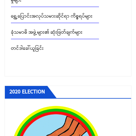
ခုံသမာဓိ အဖွဲ့များ၏ ဆုံးဖြတ်ချက်များ
တင်ဒါခေါ်ယူခြင်း
2020 ELECTION