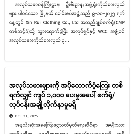
အလုပ်သမာဝန်ကြီးဌာန၊ ဦးစီးဌာန/အဖွဲ့ရုံးကိုယ်စားလှယ်
များ ပါဝင်သော မြို့နယ် ပေါင်းစပ်အဖွဲ့သည် ၉-၁၀-၂၀၂၅ ရက်
နေ့တွင် Xin Rui Clothing Co., Ltd အထည်ချုပ်စက်ရုံ(CMP
တစ်ဆင့်ခံ)သို့ သွားရောက်ခဲ့ပြီး အလုပ်ရှင်နှင့် WCC အဖွဲ့ဝင်
အလုပ်သမားကိုယ်စားလှယ် ၃…
အလုပ်သမားများကို အပိုထောက်ပံ့ကြေး တစ်
ရက်လျှင် ကျပ် ၁,၀၀၀ ပေးမှုအပေါ် စက်ရုံ/
လုပ်ငန်းအချို့လိုက်နာမှုမရှိ
OCT 21, 2025
အနည်းဆုံးအခကြေးငွေသတ်မှတ်ရေးဆိုင်ရာ အမျိုးသား