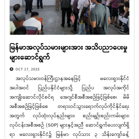
မြန်မာအလုပ်သမားများအား အသိပညာပေးမှု
များဆောင်ရွက်
OCT 17, 2025
အလုပ်သမားဝန်ကြီးဌာနအနေဖြင့် မလေးရှားနိုင်ငံ
အပါအဝင် ပြည်ပနိုင်ငံများသို့ ပြည်ပ အလုပ်အကိုင်
အကျိုးဆောင်လိုင်စင်ရ အေဂျင်စီအစီအစဉ်ဖြင့်ဖြစ်စေ၊ မိမိ
အစီအစဉ်ဖြင့်ဖြစ်စေ တရားဝင်သွားရောက်လုပ်ကိုင်နိုင်ရေး
အတွက် လုပ်ထုံးလုပ်နည်းများ၊ စည်းမျဉ်းစည်းကမ်းများ၊
လုပ်ငန်းအစီအစဉ် (SOP) များနှင့်အညီ ဆောင်ရွက်ပေးလျက်ရှိ
ရာ မလေးရှားနိုင်ငံ၌ မြန်မာ လုပ်သား ၃ သိန်းကျော်ခန့်