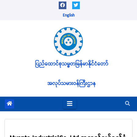
Skip
to
English
content
ပြည်ထောင်စုသမ္မတမြန်မာနိုင်ငံတော်
အလုပ်သမားဝန်ကြီးဌာန