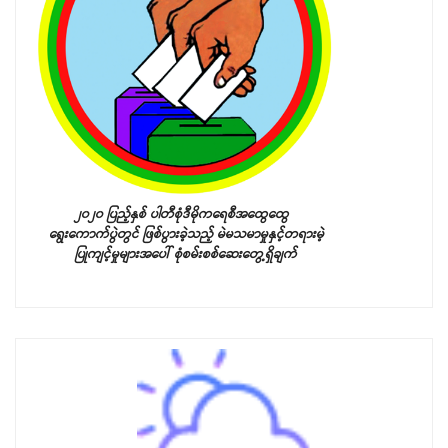
၂၀၂၀ ပြည့်နှစ် ပါတီစုံဒီမိုကရေစီအထွေထွေ
ရွေးကောက်ပွဲတွင် ဖြစ်ပွားခဲ့သည့်
မဲမသမာမှုနှင့်တရားမဲ့
ပြုကျင့်မှုများအပေါ် စုံစမ်းစစ်ဆေးတွေ့ရှိချက်