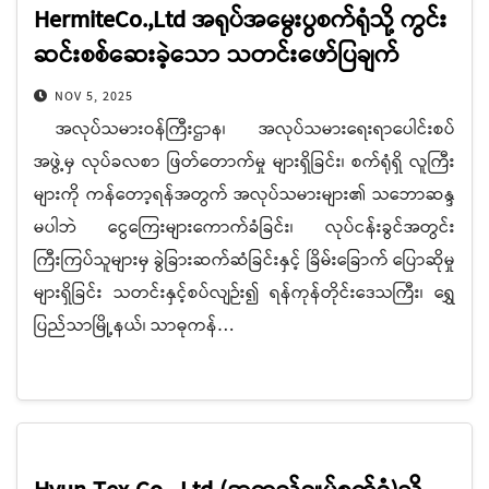
HermiteCo.,Ltd အရုပ်အမွေးပွစက်ရုံသို့ ကွင်း
ဆင်းစစ်ဆေးခဲ့သော သတင်းဖော်ပြချက်
NOV 5, 2025
အလုပ်သမားဝန်ကြီးဌာန၊ အလုပ်သမားရေးရာပေါင်းစပ်
အဖွဲ့မှ လုပ်ခလစာ ဖြတ်တောက်မှု များရှိခြင်း၊ စက်ရုံရှိ လူကြီး
များကို ကန်တော့ရန်အတွက် အလုပ်သမားများ၏ သဘောဆန္ဒ
မပါဘဲ ငွေကြေးများကောက်ခံခြင်း၊ လုပ်ငန်းခွင်အတွင်း
ကြီးကြပ်သူများမှ ခွဲခြားဆက်ဆံခြင်းနှင့် ခြိမ်းခြောက် ပြောဆိုမှု
များရှိခြင်း သတင်းနှင့်စပ်လျဉ်း၍ ရန်ကုန်တိုင်းဒေသကြီး၊ ရွှေ
ပြည်သာမြို့နယ်၊ သာဓုကန်…