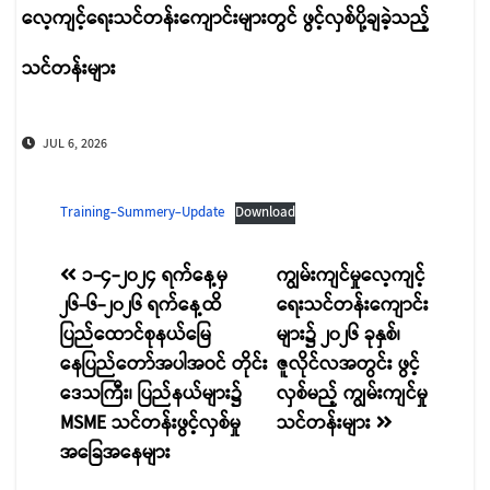
လေ့ကျင့်ရေးသင်တန်းကျောင်းများတွင် ဖွင့်လှစ်ပို့ချခဲ့သည့်
သင်တန်းများ
JUL 6, 2026
Training-Summery-Update
Download
စာမူ
၁-၄-၂၀၂၄ ရက်နေ့မှ
ကျွမ်းကျင်မှုလေ့ကျင့်
၂၆-၆-၂၀၂၆ ရက်နေ့ထိ
ရေးသင်တန်းကျောင်း
လမ်းကြောင်း
ပြည်ထောင်စုနယ်မြေ
များ၌ ၂၀၂၆ ခုနှစ်၊
ပြ
နေပြည်တော်အပါအဝင် တိုင်း
ဇူလိုင်လအတွင်း ဖွင့်
ဒေသကြီး၊ ပြည်နယ်များ၌
လှစ်မည့် ကျွမ်းကျင်မှု
MSME သင်တန်းဖွင့်လှစ်မှု
သင်တန်းများ
အခြေအနေများ