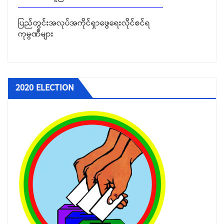
ပြည်တွင်းအလုပ်အကိုင်ရှာဖွေရေးလိုင်စင်ရ
ကုမ္ပဏီများ
ပြည်ပအလုပ်အကိုင် အကျိုးဆောင် လိုင်စင်ရ
အေဂျင်စီများ
ခုံသမာဓိကောင်စီမှ ဆုံးဖြတ်ခဲ့သည့် အငြင်းပွား
2020 ELECTION
မှုများ
ရွှေ့ပြောင်းအလုပ်သမားဆိုင်ရာ ကိစ္စရပ်များ
ခုံသမာဓိ အဖွဲ့များ၏ ဆုံးဖြတ်ချက်များ
တင်ဒါခေါ်ယူခြင်း