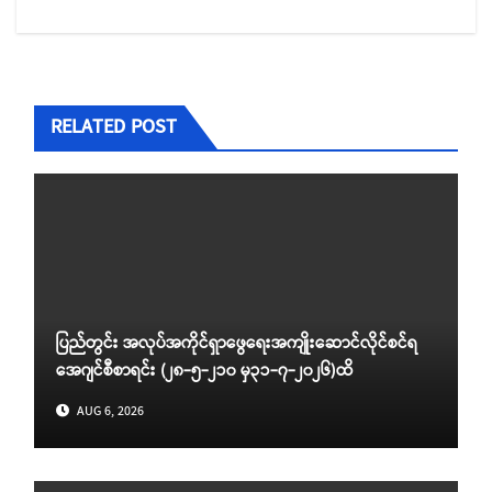
RELATED POST
ပြည်တွင်း အလုပ်အကိုင်ရှာဖွေရေးအကျိုးဆောင်လိုင်စင်ရ
အေဂျင်စီစာရင်း (၂၈-၅-၂၁၀ မှ၃၁-၇-၂၀၂၆)ထိ
AUG 6, 2026