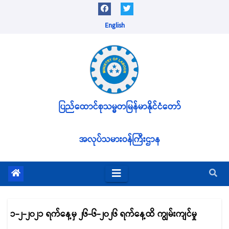
Skip
to
English
content
ပြည်ထောင်စုသမ္မတမြန်မာနိုင်ငံတော်
အလုပ်သမားဝန်ကြီးဌာန
၁-၂-၂၀၂၁ ရက်နေ့မှ ၂၆-၆-၂၀၂၆ ရက်နေ့ထိ ကျွမ်းကျင်မှု