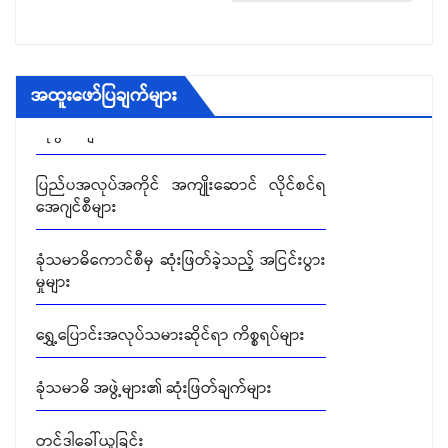
ပြည်တွင်းအလုပ်အကိုင်ရှာဖွေရေးလိုင်စင်ရ
အထူးဖော်ပြချက်များ
ကုမ္ပဏီများ
ပြည်ပအလုပ်အကိုင် အကျိုးဆောင် လိုင်စင်ရ
အေဂျင်စီများ
ခုံသမာဓိကောင်စီမှ ဆုံးဖြတ်ခဲ့သည့် အငြင်းပွား
မှုများ
ရွှေ့ပြောင်းအလုပ်သမားဆိုင်ရာ ကိစ္စရပ်များ
ခုံသမာဓိ အဖွဲ့များ၏ ဆုံးဖြတ်ချက်များ
တင်ဒါခေါ်ယူခြင်း