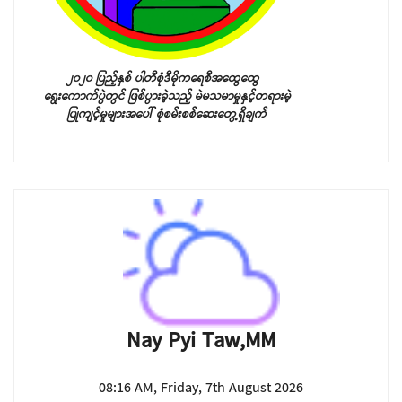
၂၀၂၀ ပြည့်နှစ် ပါတီစုံဒီမိုကရေစီအထွေထွေ
ရွေးကောက်ပွဲတွင် ဖြစ်ပွားခဲ့သည့်
မဲမသမာမှုနှင့်တရားမဲ့
ပြုကျင့်မှုများအပေါ် စုံစမ်းစစ်ဆေးတွေ့ရှိချက်
Nay Pyi Taw,MM
08:16 AM, Friday, 7th August 2026