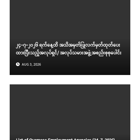
၂၄-၇-၂၀၂၆ ရက်နေ့ထိ အသိအမှတ်ပြုလက်မှတ်ထုတ်ပေး
ထားပြီးသည့်အလုပ်ရှင်/ အလုပ်သမားအဖွဲ့အစည်းစုစုပေါင်း
AUG 3, 2026