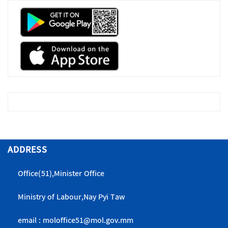
ADDRESS
Office(51),Minister Office
Ministry of Labour,Nay Pyi Taw
email : moloffice51@mol.gov.mm