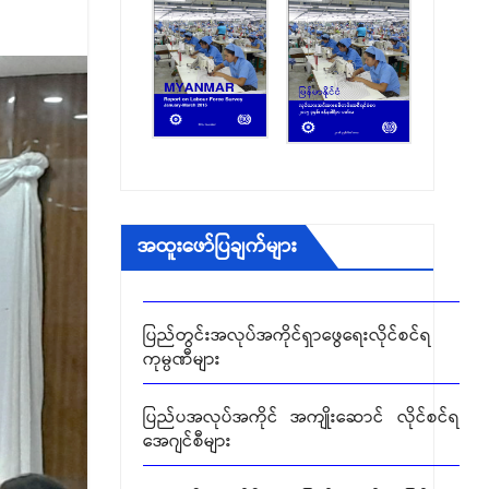
ခုံသမာဓိကောင်စီမှ ဆုံးဖြတ်ခဲ့သည့် အငြင်းပွား
မှုများ
ရွှေ့ပြောင်းအလုပ်သမားဆိုင်ရာ ကိစ္စရပ်များ
ခုံသမာဓိ အဖွဲ့များ၏ ဆုံးဖြတ်ချက်များ
တင်ဒါခေါ်ယူခြင်း
အထူးဖော်ပြချက်များ
ပြည်တွင်းအလုပ်အကိုင်ရှာဖွေရေးလိုင်စင်ရ
ကုမ္ပဏီများ
ပြည်ပအလုပ်အကိုင် အကျိုးဆောင် လိုင်စင်ရ
အေဂျင်စီများ
ခုံသမာဓိကောင်စီမှ ဆုံးဖြတ်ခဲ့သည့် အငြင်းပွား
မှုများ