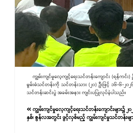
ကျွမ်းကျင်မှုလေ့ကျင့်ရေးသင်တန်းကျောင်း (ရန်ကင
မွမ်းမံသင်တန်းကို သင်တန်းသား (၂၀) ဦးဖြင့် ၁၆-၆-၂၀၂၆
သင်တန်းဆင်းပွဲ အခမ်းအနား ကျင်းပပြုလုပ်ခဲ့ပါသည်။
စာမူ
ကျွမ်းကျင်မှုလေ့ကျင့်ရေးသင်တန်းကျောင်းများ၌ ၂၀၂
နှစ်၊ ဇွန်လအတွင်း ဖွင့်လှစ်မည့် ကျွမ်းကျင်မှုသင်တန်းမျ
လမ်းကြောင်း