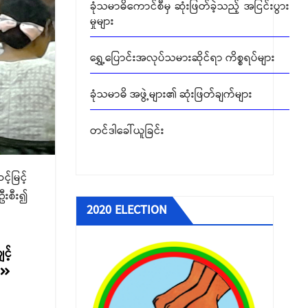
ရွှေ့ပြောင်းအလုပ်သမားဆိုင်ရာ ကိစ္စရပ်များ
ခုံသမာဓိ အဖွဲ့များ၏ ဆုံးဖြတ်ချက်များ
တင်ဒါခေါ်ယူခြင်း
်မြင့်
ဦးစီး၍
2020 ELECTION
င့်