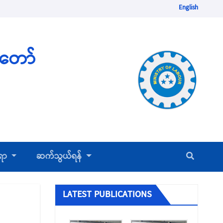
English
ံတော်
ပြည်တွင်းအလုပ်အကိုင်ရှာဖွေရေးလိုင်စင်ရ
်ရာ
ဆက်သွယ်ရန်
ကုမ္ပဏီများ
ပြည်ပအလုပ်အကိုင် အကျိုးဆောင် လိုင်စင်ရ
LATEST PUBLICATIONS
အေဂျင်စီများ