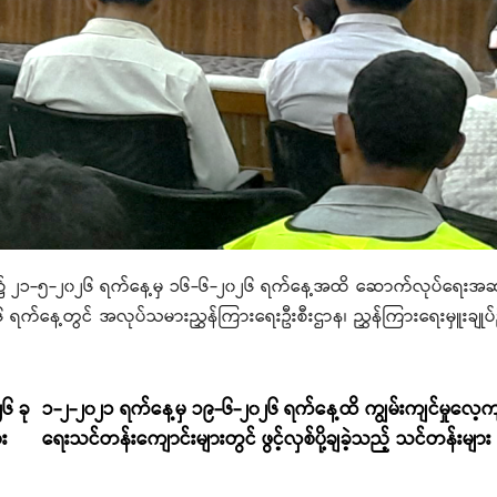
်း) ၌ ၂၁-၅-၂၀၂၆ ရက်နေ့မှ ၁၆-၆-၂၀၂၆ ရက်နေ့အထိ ဆောက်လုပ်ရေးအဆင့
 ရက်နေ့တွင် အလုပ်သမားညွှန်ကြားရေးဦးစီးဌာန၊ ညွှန်ကြားရေးမှူးချုပ်
၆ ခု
၁-၂-၂၀၂၁ ရက်နေ့မှ ၁၉-၆-၂၀၂၆ ရက်နေ့ထိ ကျွမ်းကျင်မှုလေ့ကျ
ား
ရေးသင်တန်းကျောင်းများတွင် ဖွင့်လှစ်ပို့ချခဲ့သည့် သင်တန်းများ