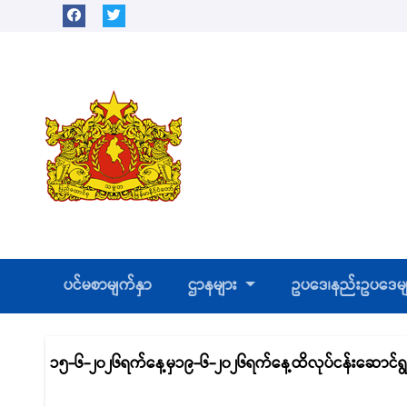
Skip
to
content
ပင်မစာမျက်နှာ
ဌာနများ
ဥပဒေ၊နည်းဥပဒေမ
၁၅-၆-၂၀၂၆ရက်နေ့မှ၁၉-၆-၂၀၂၆ရက်နေ့ထိလုပ်ငန်းဆောင်ရ