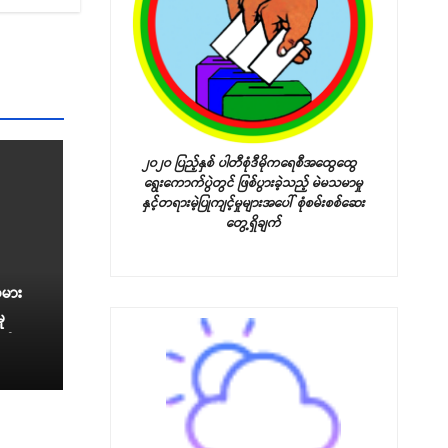
၂၀၂၀ ပြည့်နှစ် ပါတီစုံဒီမိုကရေစီအထွေထွေ
ရွေးကောက်ပွဲတွင် ဖြစ်ပွားခဲ့သည့်
မဲမသမာမှု
နှင့်တရားမဲ့ပြုကျင့်မှုများအပေါ် စုံစမ်းစစ်ဆေး
တွေ့ရှိချက်
မား
ု
ား၌
ဖွင့်
း