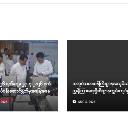
အလုပ်သမားဝန်ကြီးဌာနအလုပ်သ
၂၆ ရက်နေ့မှ ၂၄-၇-၂၀၂၆ ရက်
ညွှန်ကြားရေးဦးစီးဌာနကျွမ်းကျင်မှ
ုပ်ငန်းဆောင်ရွက်မှုအခြေအနေ
လေ့ကျင့်ရေးသင်တန်းကျောင်းမျ
 2026
AUG 3, 2026
၂၀၂၆ ခုနှစ်၊ စက်တင်ဘာလအတွင်း 
လှစ်မည့် ကျွမ်းကျင်မှုသင်တန်းမျာ