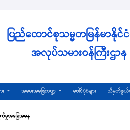
ပြည်ထောင်စုသမ္မတမြန်မာနိုင်င
အလုပ်သမားဝန်ကြီးဌာန
ျား
အမေးအဖြေကဏ္ဍ
ဖေါင်ပုံစံများ
သိမှတ်ဖွယ
ွက်မှုအခြေအနေ