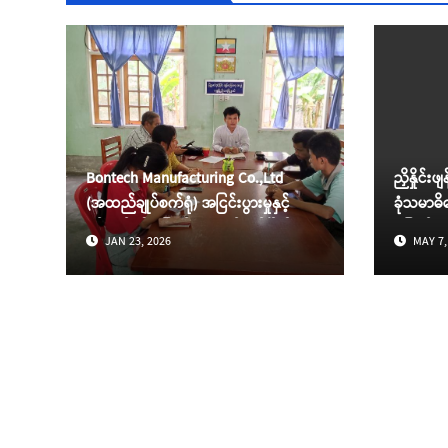
Bontech Manufacturing Co.,Ltd
ညှိနှိုင်း
(အထည်ချုပ်စက်ရုံ) အငြင်းပွားမှုနှင့်
ခုံသမာဓိ
စပ်လျဉ်း၍ ဖြေရှင်း ဆောင်ရွက်ပြီးစီးမှု
ဖြေရှင်းဆ
JAN 23, 2026
MAY 7,
အခြေအနေ
အခြေပြ