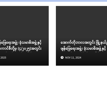
ဖျန်ဖြေရေးအဖွဲ့၊ ခုံသမာဓိအဖွဲ့နှင့်
အောက်တိုဘာလအတွင်း မြို့နယ်ညှိန
ကောင်စီတို့မှ (၄/၂၀၂၅)အတွင်း
ဖျန်ဖြေရေးအဖွဲ့၊ ခုံသမာဓိအဖွဲ့နှင့်
ောင်ရွက်ခဲ့သည့် အငြင်းပွားမှု
ခုံသမာဓိကောင်စီတို့မှ အငြင်းပွားမှ
 2025
NOV 11, 2024
ဇယား
ဆောင်ရွက်ပြီးစီးမှု