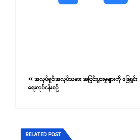
စာမူ
အလုပ်ရှင်၊အလုပ်သမား အငြင်းပွားမှုများကို ဖြေရှင်း
ရေးလုပ်ငန်းစဉ်
လမ်းကြောင်း
ပြ
RELATED POST