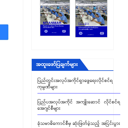
အထူးဖော်ပြချက်များ
ပြည်တွင်းအလုပ်အကိုင်ရှာဖွေရေးလိုင်စင်ရ
ကုမ္ပဏီများ
ပြည်ပအလုပ်အကိုင် အကျိုးဆောင် လိုင်စင်ရ
အေဂျင်စီများ
ခုံသမာဓိကောင်စီမှ ဆုံးဖြတ်ခဲ့သည့် အငြင်းပွား
မှုများ