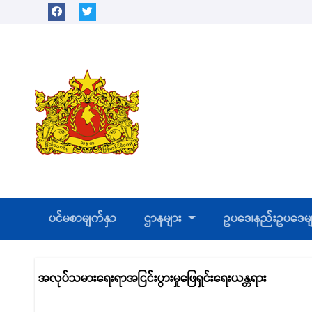
Skip
to
content
ပင်မစာမျက်နှာ
ဌာနများ
ဥပဒေ၊နည်းဥပဒေမ
အလုပ်သမားရေးရာအငြင်းပွားမှုဖြေရှင်းရေးယန္တရား