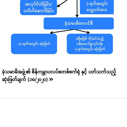
ခုံသမာဓိအဖွဲ့၏ စိန်ကမ္ဘာပလပ်စတစ်စက်ရုံ နှင့် ပတ်သက်သည့်
ဆုံးဖြတ်ချက် (၁၈/၂၀၂၀)