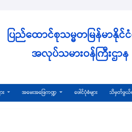
ပြည်ထောင်စုသမ္မတမြန်မာနိုင်င
အလုပ်သမားဝန်ကြီးဌာန
ျား
အမေးအဖြေကဏ္ဍ
ဖေါင်ပုံစံများ
သိမှတ်ဖွယ