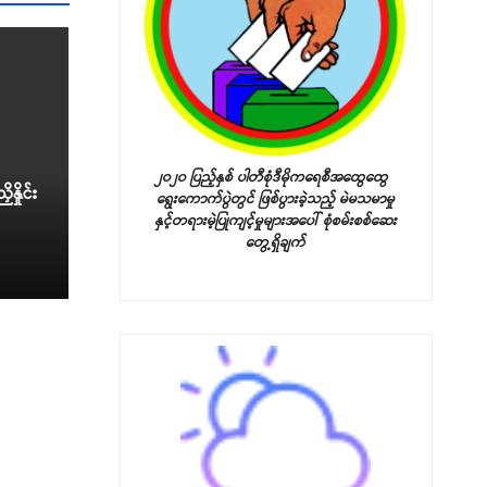
ခုံသမာဓိ အဖွဲ့များ၏ ဆုံးဖြတ်ချက်များ
တင်ဒါခေါ်ယူခြင်း
၂၀၂၀ ပြည့်နှစ် ပါတီစုံဒီမိုကရေစီအထွေထွေ
ှိုင်း
ရွေးကောက်ပွဲတွင် ဖြစ်ပွားခဲ့သည့်
မဲမသမာမှု
နှင့်တရားမဲ့ပြုကျင့်မှုများအပေါ် စုံစမ်းစစ်ဆေး
တွေ့ရှိချက်
ုများ