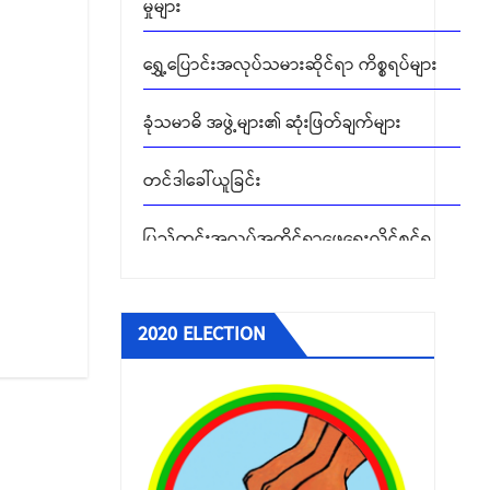
ရွှေ့ပြောင်းအလုပ်သမားဆိုင်ရာ ကိစ္စရပ်များ
ခုံသမာဓိ အဖွဲ့များ၏ ဆုံးဖြတ်ချက်များ
တင်ဒါခေါ်ယူခြင်း
ပြည်တွင်းအလုပ်အကိုင်ရှာဖွေရေးလိုင်စင်ရ
ကုမ္ပဏီများ
ပြည်ပအလုပ်အကိုင် အကျိုးဆောင် လိုင်စင်ရ
အေဂျင်စီများ
2020 ELECTION
ခုံသမာဓိကောင်စီမှ ဆုံးဖြတ်ခဲ့သည့် အငြင်းပွား
မှုများ
ရွှေ့ပြောင်းအလုပ်သမားဆိုင်ရာ ကိစ္စရပ်များ