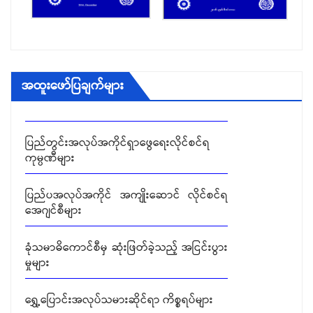
ရွှေ့ပြောင်းအလုပ်သမားဆိုင်ရာ ကိစ္စရပ်များ
ခုံသမာဓိ အဖွဲ့များ၏ ဆုံးဖြတ်ချက်များ
အထူးဖော်ပြချက်များ
တင်ဒါခေါ်ယူခြင်း
ပြည်တွင်းအလုပ်အကိုင်ရှာဖွေရေးလိုင်စင်ရ
ကုမ္ပဏီများ
ပြည်ပအလုပ်အကိုင် အကျိုးဆောင် လိုင်စင်ရ
အေဂျင်စီများ
ခုံသမာဓိကောင်စီမှ ဆုံးဖြတ်ခဲ့သည့် အငြင်းပွား
မှုများ
ရွှေ့ပြောင်းအလုပ်သမားဆိုင်ရာ ကိစ္စရပ်များ