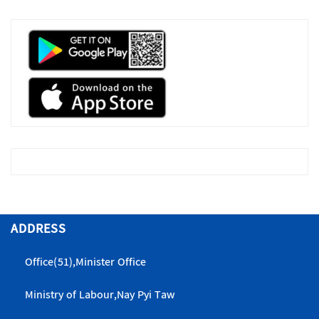
ADDRESS
Office(51),Minister Office
Ministry of Labour,Nay Pyi Taw