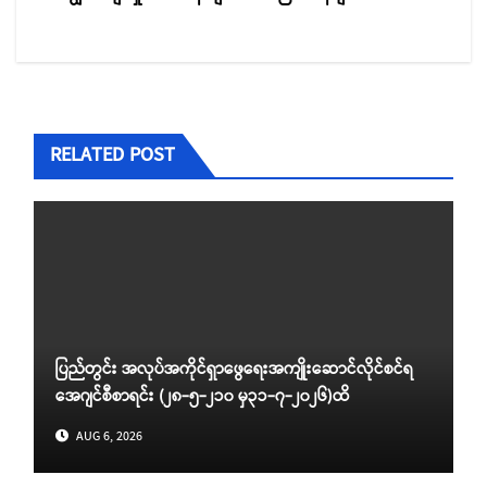
RELATED POST
ပြည်တွင်း အလုပ်အကိုင်ရှာဖွေရေးအကျိုးဆောင်လိုင်စင်ရ
အေဂျင်စီစာရင်း (၂၈-၅-၂၁၀ မှ၃၁-၇-၂၀၂၆)ထိ
AUG 6, 2026