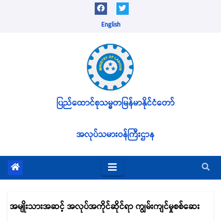
Skip
to
English
content
ပြည်ထောင်စုသမ္မတမြန်မာနိုင်ငံတော်
အလုပ်သမားဝန်ကြီးဌာန
အမျိုးသားအဆင့် အလုပ်အကိုင်ဆိုင်ရာ ကျွမ်းကျင်မှုစစ်ဆေး