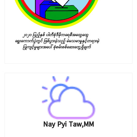
၂၀၂၀ ပြည့်နှစ် ပါတီစုံဒီမိုကရေစီအထွေထွေ
ရွေးကောက်ပွဲတွင် ဖြစ်ပွားခဲ့သည့်
မဲမသမာမှုနှင့်တရားမဲ့
ပြုကျင့်မှုများအပေါ် စုံစမ်းစစ်ဆေးတွေ့ရှိချက်
Nay Pyi Taw,MM