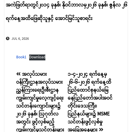
အကဲဖြတ်ရာတွင်၂၀၁၄ ခုနှစ်၊ နိုဝင်ဘာလမှ၂၀၂၆ ခုနှစ်၊ ဇွန်လ ၂၆
ရက်နေ့အထိဖြေဆိုသူနှင့် အောင်မြင်သူစာရင်း
JUL 6, 2026
Book1
Download
စာမူ
အလုပ်သမား
၁-၄-၂၀၂၄ ရက်နေ့မှ
ဝန်ကြီးဌာနအလုပ်သမား
၂၆-၆-၂၀၂၆ ရက်နေ့ထိ
လမ်းကြောင်း
ညွှန်ကြားရေးဦးစီးဌာန
ပြည်ထောင်စုနယ်မြေ
ပြ
ကျွမ်းကျင်မှုလေ့ကျင့်ရေး
နေပြည်တော်အပါအဝင်
သင်တန်းကျောင်းများ၌
တိုင်းဒေသကြီး၊
၂၀၂၆ ခုနှစ်၊ ဩဂုတ်လ
ပြည်နယ်များ၌ MSME
အတွင်း ဖွင့်လှစ်မည့်
သင်တန်းဖွင့်လှစ်မှု
ကျွမ်းကျင်မှုသင်တန်းများ
အခြေအနေများ