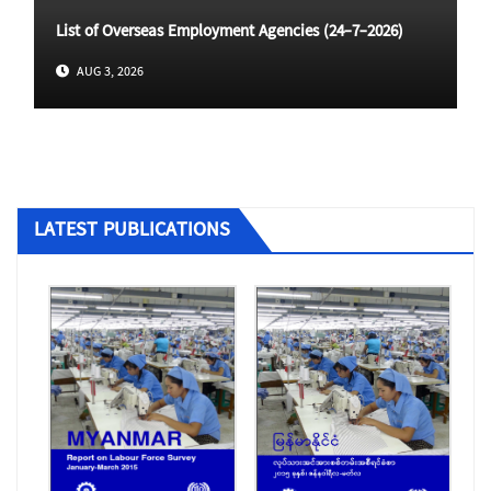
List of Overseas Employment Agencies (24-7-2026)
AUG 3, 2026
LATEST PUBLICATIONS
ပြည်တွင်းအလုပ်အကိုင်ရှာဖွေရေးလိုင်စင်ရ
ကုမ္ပဏီများ
ပြည်ပအလုပ်အကိုင် အကျိုးဆောင် လိုင်စင်ရ
အေဂျင်စီများ
ခုံသမာဓိကောင်စီမှ ဆုံးဖြတ်ခဲ့သည့် အငြင်းပွား
မှုများ