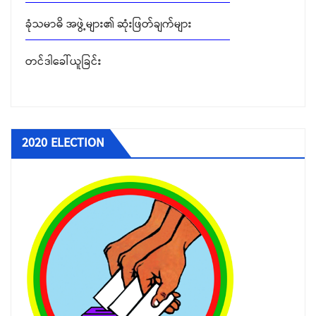
ခုံသမာဓိ အဖွဲ့များ၏ ဆုံးဖြတ်ချက်များ
တင်ဒါခေါ်ယူခြင်း
2020 ELECTION