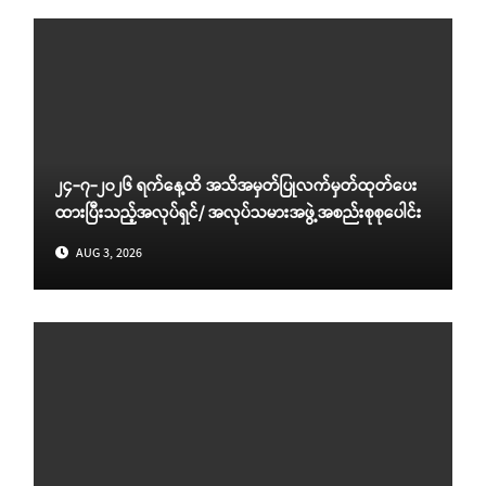
၂၄-၇-၂၀၂၆ ရက်နေ့ထိ အသိအမှတ်ပြုလက်မှတ်ထုတ်ပေး
ထားပြီးသည့်အလုပ်ရှင်/ အလုပ်သမားအဖွဲ့အစည်းစုစုပေါင်း
AUG 3, 2026