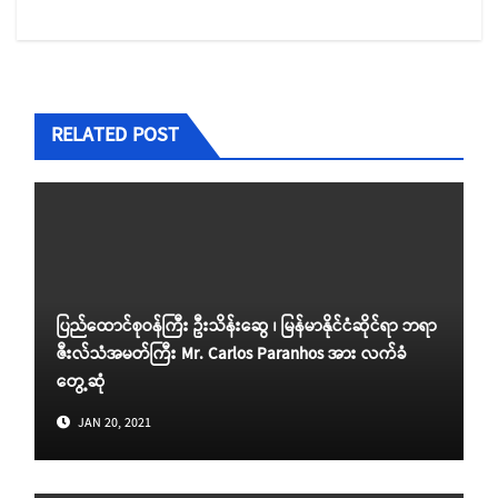
RELATED POST
ပြည်ထောင်စုဝန်ကြီး ဦးသိန်းဆွေ ၊ မြန်မာနိုင်ငံဆိုင်ရာ ဘရာ
ဇီးလ်သံအမတ်ကြီး Mr. Carlos Paranhos အား လက်ခံ
တွေ့ဆုံ
JAN 20, 2021