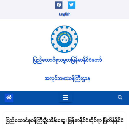
Skip
to
English
content
ပြည်ထောင်စုသမ္မတမြန်မာနိုင်ငံတော်
အလုပ်သမားဝန်ကြီးဌာန
ပြည်ထောင်စုဝန်ကြီးဦးသိန်းဆွေ၊ မြန်မာနိုင်ငံဆိုင်ရာ ဗြိတိန်နိုင်ငံ