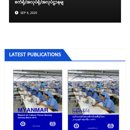
စက်ရုံ/အလုပ်ရုံ/အလုပ်ဌာနမျ
SEP 4, 2020
LATEST PUBLICATIONS
ပြည်တွင်းအလုပ်အကိုင်ရှာဖွေရေးလိုင်စင်ရ
ကုမ္ပဏီများ
ပြည်ပအလုပ်အကိုင် အကျိုးဆောင် လိုင်စင်ရ
အေဂျင်စီများ
ခုံသမာဓိကောင်စီမှ ဆုံးဖြတ်ခဲ့သည့် အငြင်းပွား
မှုများ