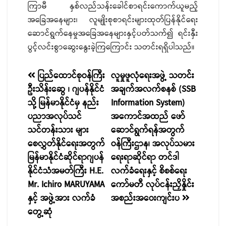
ကြာမီ နှစ်လည်သန်းခေါင်စာရင်းကောက်ယူမည့်
အခြေအနေများ၊ လူမျိုးစုစာရင်းများထုတ်ပြန်နိုင်ရေး
ဆောင်ရွက်နေမှုအခြေအနေများနှင့်ပတ်သက်၍ ရင်းနှီး
ပွင့်လင်းစွာဆွေးနွေးခဲ့ကြကြောင်း သတင်းရရှိပါသည်။
စာမူ
ပြည်ထောင်စုဝန်ကြီး
လူမှုဖူလုံရေးအဖွဲ့ သတင်း
ဦးသိန်းဆွေ ၊ ဂျပန်နိုင်ငံ
အချက်အလက်စနစ် (SSB
လမ်းကြောင်း
သို့ မြန်မာနိုင်ငံမှ နည်း
Information System)
ပြ
ပညာအလုပ်သင်
အကောင်အထည် ဖော်
သင်တန်းသား များ
ဆောင်ရွက်ရန်အတွက်
စေလွှတ်နိုင်ရေးအတွက်
ဝန်ကြီးဌာန၊ အလုပ်သမား
မြန်မာနိုင်ငံဆိုင်ရာဂျပန်
ရေးရာဆိုင်ရာ တင်ဒါ
နိုင်ငံသံအမတ်ကြီး H.E.
လက်ခံရေးနှင့် စိစစ်ရေး
Mr. Ichiro MARUYAMA
ကော်မတီ လုပ်ငန်းညှိနှိုင်း
နှင့် အဖွဲ့အား လက်ခံ
အစည်းအဝေးကျင်းပ
တွေ့ဆုံ