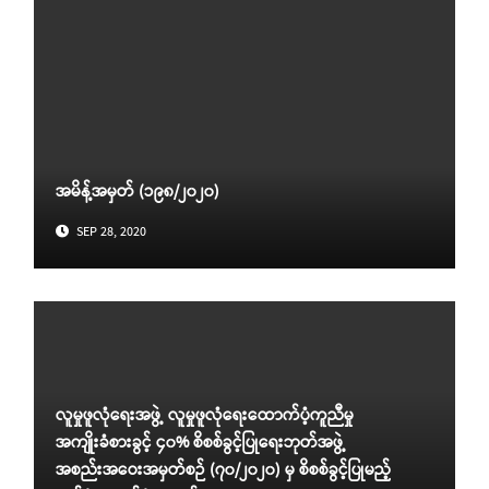
အမိန့်အမှတ် (၁၉၈/၂၀၂၀)
SEP 28, 2020
လူမှုဖူလုံရေးအဖွဲ့ လူမှုဖူလုံရေးထောက်ပံ့ကူညီမှု
အကျိုးခံစားခွင့် ၄၀% စိစစ်ခွင့်ပြုရေးဘုတ်အဖွဲ့
အစည်းအဝေးအမှတ်စဉ် (၇၀/၂၀၂၀) မှ စိစစ်ခွင့်ပြုမည့်