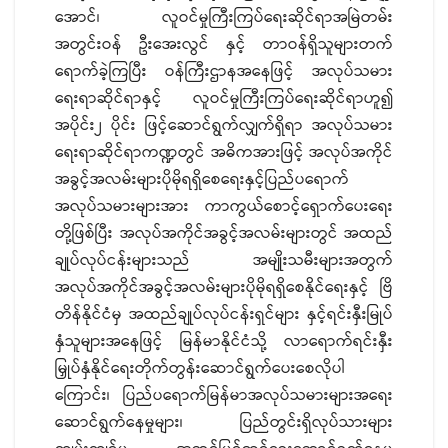
အောင်၊ လူဝင်မှုကြီးကြပ်ရေးဆိုင်ရာအမြဲတမ်း
အတွင်းဝန် ဦးအေးလွင် နှင့် တာဝန်ရှိသူများတက်
ရောက်ခဲ့ကြပြီး ဝန်ကြီးဌာနအနေဖြင့် အလုပ်သမား
ရေးရာဆိုင်ရာနှင့် လူဝင်မှုကြီးကြပ်ရေးဆိုင်ရာဟူ၍
အပိုင်း၂ ပိုင်း ဖြင့်ဆောင်ရွက်လျှက်ရှိရာ အလုပ်သမား
ရေးရာဆိုင်ရာကဏ္ဍတွင် အဓိကအားဖြင့် အလုပ်အကိုင်
အခွင့်အလမ်းများပိုမိုရရှိစေရေးနှင့်ပြည်ပရောက်
အလုပ်သမားများအား ကာကွယ်စောင့်ရှောက်ပေးရေး
တို့ဖြစ်ပြီး အလုပ်အကိုင်အခွင့်အလမ်းများတွင် အထည်
ချုပ်လုပ်ငန်းများသည် အမျိုးသမီးများအတွက်
အလုပ်အကိုင်အခွင့်အလမ်းများပိုမိုရရှိစေနိုင်ရေးနှင့် ဗြိ
တိန်နိုင်ငံမှ အထည်ချုပ်လုပ်ငန်းရှင်များ နှင့်ရင်းနှီးမြုပ်
နှံသူများအနေဖြင့် မြန်မာနိုင်ငံသို့ လာရောက်ရင်းနှီး
မြှုပ်နှံနိုင်ရေးတိုက်တွန်းဆောင်ရွက်ပေးစေလိုပါ
ကြောင်း၊ ပြည်ပရောက်မြန်မာအလုပ်သမားများအရေး
ဆောင်ရွက်နေမှုများ၊ ပြည်တွင်းရှိလုပ်သားများ