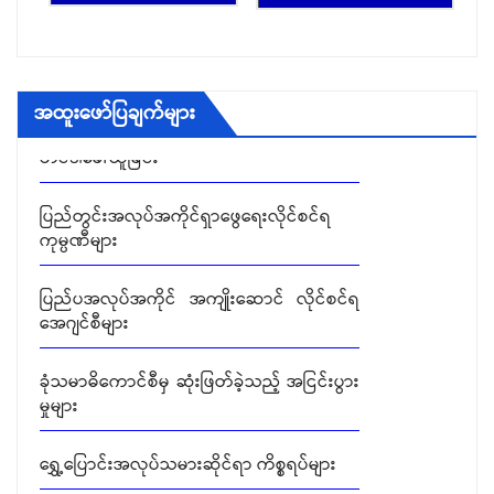
ရွှေ့ပြောင်းအလုပ်သမားဆိုင်ရာ ကိစ္စရပ်များ
ခုံသမာဓိ အဖွဲ့များ၏ ဆုံးဖြတ်ချက်များ
အထူးဖော်ပြချက်များ
တင်ဒါခေါ်ယူခြင်း
ပြည်တွင်းအလုပ်အကိုင်ရှာဖွေရေးလိုင်စင်ရ
ကုမ္ပဏီများ
ပြည်ပအလုပ်အကိုင် အကျိုးဆောင် လိုင်စင်ရ
အေဂျင်စီများ
ခုံသမာဓိကောင်စီမှ ဆုံးဖြတ်ခဲ့သည့် အငြင်းပွား
မှုများ
ရွှေ့ပြောင်းအလုပ်သမားဆိုင်ရာ ကိစ္စရပ်များ
ခုံသမာဓိ အဖွဲ့များ၏ ဆုံးဖြတ်ချက်များ