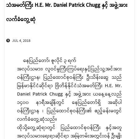
သံအမတ်ကြီး H.E. Mr. Daniel Patrick Chugg နှင့် အဖွဲ့အား
လက်ခံတွေ့ဆုံ
JUL 4, 2018
နေပြည်တော်၊ ဇူလိုင် ၃ ရက်
အလုပ်သမား၊ လူဝင်မှုကြီးကြပ်ရေးနှင့်ပြည်သူ့အင်အား
ဝန်ကြီးဌာန၊ ပြည်ထောင်စုဝန်ကြီး ဦးသိန်းဆွေ သည်
မြန်မာနိုင်ငံဆိုင်ရာ ဗြိတိန်နိုင်ငံသံအမတ်ကြီး H.E. Mr.
Daniel Patrick Chugg နှင့် အဖွဲ့အား ယနေ့နေ့လည်
၁၄၀၀ နာရီအချိန်တွင် နေပြည်တော်ရှိ အဆိုပါ
ဝန်ကြီးဌာန ၊ ပြည်ထောင်စုဝန်ကြီး၏ ဧည့်ခန်းမတွင်
လက်ခံတွေ့ဆုံသည်။
ထိုသို့တွေ့ဆုံရာတွင် ပြည်ထောင်စုဝန်ကြီး နှင့်အတူ
အလုပ်သမားရေးရာဆိုင်ရာ အမြဲတမ်းအတွင်းဝန် ဦးမျိုး