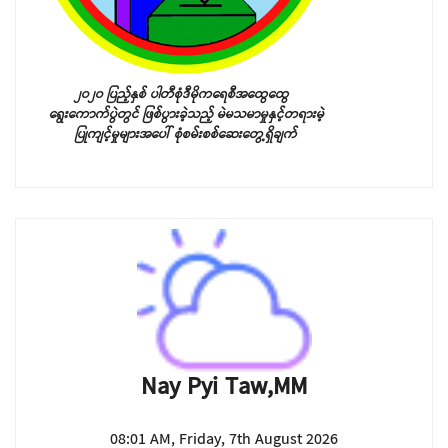
၂၀၂၀ ပြည့်နှစ် ပါတီစုံဒီမိုကရေစီအထွေထွေ
ရွေးကောက်ပွဲတွင် ဖြစ်ပွားခဲ့သည့်
မဲမသမာမှုနှင့်တရားမဲ့
ပြုကျင့်မှုများအပေါ် စုံစမ်းစစ်ဆေးတွေ့ရှိချက်
Nay Pyi Taw,MM
08:01 AM, Friday, 7th August 2026