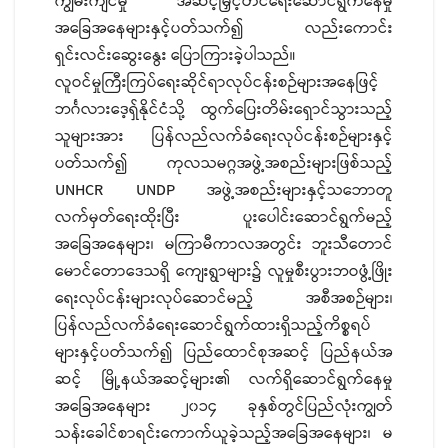
ကျွမ်းကျင်မှု အဆင့်မြှင့်တင်ရေးဆောင်ရွက်နေမှု
အခြေအနေများနှင့်ပတ်သက်၍ လည်းကောင်း
ရှင်းလင်းဆွေးနွေး ပြောကြားခဲ့ပါသည်။
လူဝင်မှုကြီးကြပ်ရေးဆိုင်ရာလုပ်ငန်းစဉ်များအနေဖြင့်
ဘင်္ဂလားဒေ့ရှ်နိုင်ငံသို့ ထွက်ပြေးတိမ်းရှောင်သွားသည့်
သူများအား ပြန်လည်လက်ခံရေးလုပ်ငန်းစဉ်များနှင့်
ပတ်သက်၍ ကုလသမဂ္ဂအဖွဲ့အစည်းများဖြစ်သည့်
UNHCR UNDP အဖွဲ့အစည်းများနှင့်သဘောတူ
လက်မှတ်ရေးထိုးပြီး ပူးပေါင်းဆောင်ရွက်မည့်
အခြေအနေများ၊ မကြာမီကာလအတွင်း ဘူးသီတောင်
မောင်တောဒေသရှိ ကျေးရွာများ၌ လူမှုစီးပွားဘဝဖွံ့ဖြိုး
ရေးလုပ်ငန်းများလုပ်ဆောင်မည့် အစီအစဉ်များ၊
ပြန်လည်လက်ခံရေးဆောင်ရွက်ထားရှိသည့်ကိစ္စရပ်
များနှင့်ပတ်သက်၍ ပြည်ထောင်စုအဆင့် ပြည်နယ်အ
ဆင့် မြို့နယ်အဆင့်များ၏ လက်ရှိဆောင်ရွက်နေမှု
အခြေအနေများ ၂၀၁၄ ခုနှစ်တွင်ပြည်လုံးကျွတ်
သန်းခေါင်စာရင်းကောက်ယူခဲ့သည့်အခြေအနေများ၊ မ