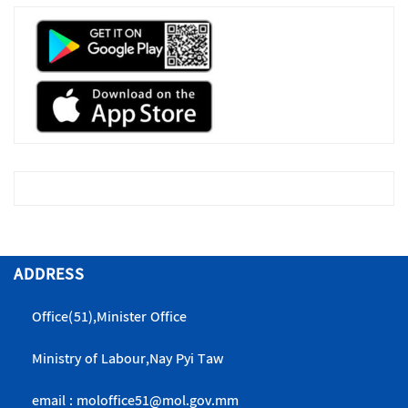
ADDRESS
Office(51),Minister Office
Ministry of Labour,Nay Pyi Taw
email : moloffice51@mol.gov.mm