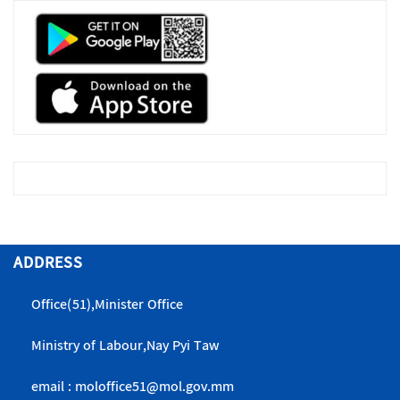
ADDRESS
Office(51),Minister Office
Ministry of Labour,Nay Pyi Taw
email : moloffice51@mol.gov.mm