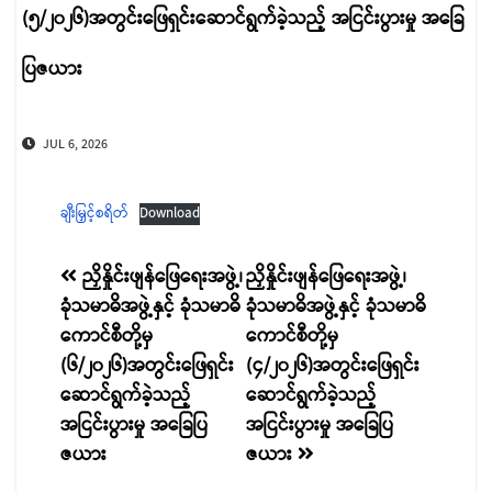
(၅/၂၀၂၆)အတွင်းဖြေရှင်းဆောင်ရွက်ခဲ့သည့် အငြင်းပွားမှု အခြေ
ပြဇယား
JUL 6, 2026
ချီးမြှင့်စရိတ်
Download
စာမူ
ညှိနှိုင်းဖျန်ဖြေရေးအဖွဲ့၊
ညှိနှိုင်းဖျန်ဖြေရေးအဖွဲ့၊
ခုံသမာဓိအဖွဲ့နှင့် ခုံသမာဓိ
ခုံသမာဓိအဖွဲ့နှင့် ခုံသမာဓိ
လမ်းကြောင်း
ကောင်စီတို့မှ
ကောင်စီတို့မှ
ပြ
(၆/၂၀၂၆)အတွင်းဖြေရှင်း
(၄/၂၀၂၆)အတွင်းဖြေရှင်း
ဆောင်ရွက်ခဲ့သည့်
ဆောင်ရွက်ခဲ့သည့်
အငြင်းပွားမှု အခြေပြ
အငြင်းပွားမှု အခြေပြ
ဇယား
ဇယား