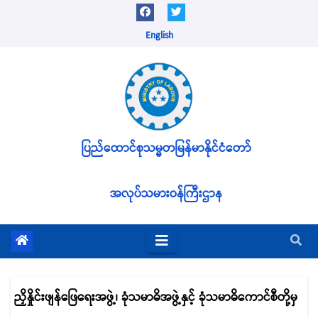
Skip
to
English
content
ပြည်ထောင်စုသမ္မတမြန်မာနိုင်ငံတော်
အလုပ်သမားဝန်ကြီးဌာန
ညှိနှိုင်းဖျန်ဖြေရေးအဖွဲ့၊ ခုံသမာဓိအဖွဲ့နှင့် ခုံသမာဓိကောင်စီတို့မှ