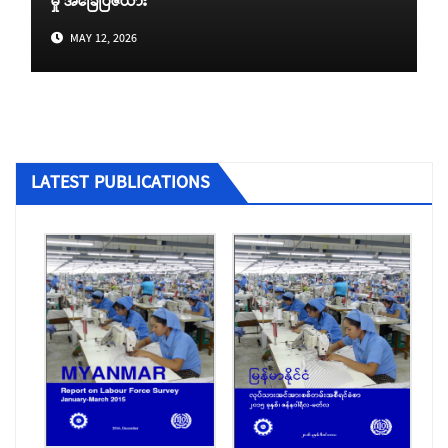
မှု အခြေပြဇယား
MAY 12, 2026
LATEST PUBLICATIONS
ပြည်တွင်းအလုပ်အကိုင်ရှာဖွေရေးလိုင်စင်ရ
ကုမ္ပဏီများ
ပြည်ပအလုပ်အကိုင် အကျိုးဆောင် လိုင်စင်ရ
အေဂျင်စီများ
ခုံသမာဓိကောင်စီမှ ဆုံးဖြတ်ခဲ့သည့် အငြင်းပွား
မှုများ
ရွှေ့ပြောင်းအလုပ်သမားဆိုင်ရာ ကိစ္စရပ်များ