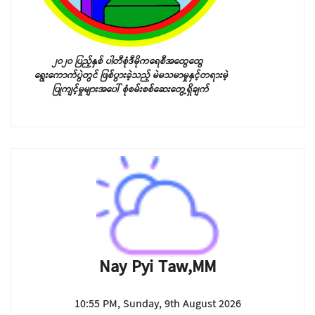
၂၀၂၀ ပြည့်နှစ် ပါတီစုံဒီမိုကရေစီအထွေထွေ
ရွေးကောက်ပွဲတွင် ဖြစ်ပွားခဲ့သည့်
မဲမသမာမှုနှင့်တရားမဲ့
ပြုကျင့်မှုများအပေါ် စုံစမ်းစစ်ဆေးတွေ့ရှိချက်
Nay Pyi Taw,MM
10:55 PM, Sunday, 9th August 2026