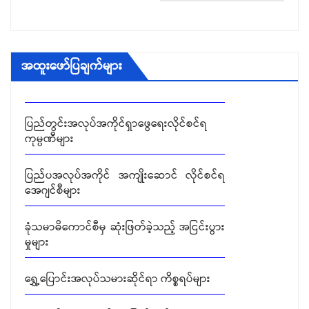
ခုံသမာဓိ အဖွဲ့များ၏ ဆုံးဖြတ်ချက်များ
အထူးဖော်ပြချက်များ
တင်ဒါခေါ်ယူခြင်း
ပြည်တွင်းအလုပ်အကိုင်ရှာဖွေရေးလိုင်စင်ရ
ကုမ္ပဏီများ
ပြည်ပအလုပ်အကိုင် အကျိုးဆောင် လိုင်စင်ရ
အေဂျင်စီများ
ခုံသမာဓိကောင်စီမှ ဆုံးဖြတ်ခဲ့သည့် အငြင်းပွား
မှုများ
ရွှေ့ပြောင်းအလုပ်သမားဆိုင်ရာ ကိစ္စရပ်များ
ခုံသမာဓိ အဖွဲ့များ၏ ဆုံးဖြတ်ချက်များ