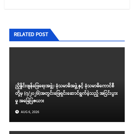
RELATED POST
ညှိနှိုင်းဖျန်ဖြေရေးအဖွဲ့၊ ခုံသမာဓိအဖွဲ့နှင့် ခုံသမာဓိကောင်စီ
တို့မှ (၇/၂၀၂၆)အတွင်းဖြေရှင်းဆောင်ရွက်ခဲ့သည့် အငြင်းပွား
မှု အခြေပြဇယား
AUG 6, 2026